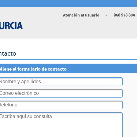
Atención al usuario
»
968 978 804
ntacto
llene el formulario de contacto