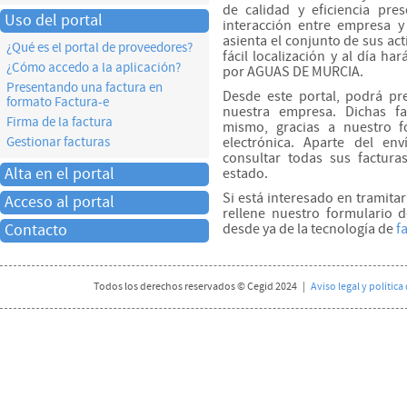
de calidad y eficiencia pr
Uso del portal
interacción entre empresa y 
asienta el conjunto de sus acti
¿Qué es el portal de proveedores?
fácil localización y al día ha
¿Cómo accedo a la aplicación?
por AGUAS DE MURCIA.
Presentando una factura en
Desde este portal, podrá pre
formato Factura-e
nuestra empresa. Dichas fa
Firma de la factura
mismo, gracias a nuestro f
electrónica. Aparte del en
Gestionar facturas
consultar todas sus factura
Alta en el portal
estado.
Si está interesado en tramitar 
Acceso al portal
rellene nuestro formulario 
desde ya de la tecnología de
f
Contacto
Todos los derechos reservados © Cegid 2024 |
Aviso legal y polític